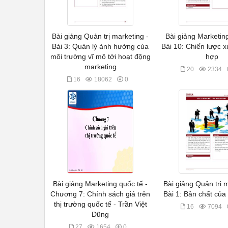
Bài giảng Quản trị marketing -
Bài giảng Marketin
Bài 3: Quản lý ảnh hưởng của
Bài 10: Chiến lược x
môi trường vĩ mô tới hoạt động
hợp
marketing
20
2334
16
18062
0
Bài giảng Marketing quốc tế -
Bài giảng Quản trị m
Chương 7: Chính sách giá trên
Bài 1: Bản chất của
thị trường quốc tế - Trần Việt
16
7094
Dũng
27
1654
0