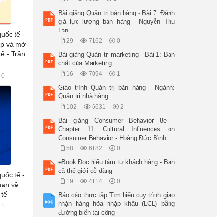
Bài giảng Quản trị bán hàng - Bài 7: Đánh
giá lực lượng bán hàng - Nguyễn Thu
Lan
uốc tế -
29
7162
0
p và mở
tế - Trần
Bài giảng Quản trị marketing - Bài 1: Bản
chất của Marketing
16
7094
1
0
Giáo trình Quản trị bán hàng - Ngành:
Quản trị nhà hàng
102
6631
2
Bài giảng Consumer Behavior 8e -
Chapter 11: Cultural Influences on
Consumer Behavior - Hoàng Đức Bình
58
6182
0
eBook Đọc hiểu tâm tư khách hàng - Bán
cả thế giới dễ dàng
uốc tế -
19
4114
0
uan về
 tế
Báo cáo thực tập Tìm hiểu quy trình giao
nhận hàng hóa nhập khẩu (LCL) bằng
1
đường biển tại công