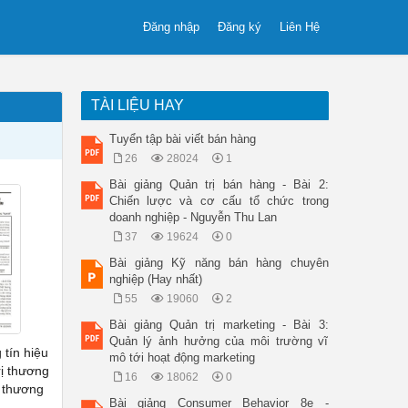
Đăng nhập
Đăng ký
Liên Hệ
TÀI LIỆU HAY
Tuyển tập bài viết bán hàng
26
28024
1
Bài giảng Quản trị bán hàng - Bài 2:
Chiến lược và cơ cấu tổ chức trong
doanh nghiệp - Nguyễn Thu Lan
37
19624
0
Bài giảng Kỹ năng bán hàng chuyên
nghiệp (Hay nhất)
55
19060
2
Bài giảng Quản trị marketing - Bài 3:
Quản lý ảnh hưởng của môi trường vĩ
 tín hiệu
mô tới hoạt động marketing
trị thương
16
18062
0
m thương
Bài giảng Consumer Behavior 8e -