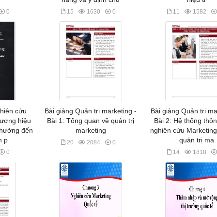
0
15
1630
0
11
1582
ghiên cứu
Bài giảng Quản trị marketing -
Bài giảng Quản trị ma
hương hiệu
Bài 1: Tổng quan về quản trị
Bài 2: Hệ thống thôn
 hưởng đến
marketing
nghiên cứu Marketing
n p
quản trị ma
20
2084
0
0
14
1818