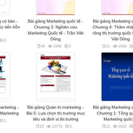
g cơ bản -
Bài giảng Marketing quốc tế -
Bài giảng Marketing q
úc tiến hỗn
Chương 3: Nghiên cứu
Chương 4: Thâm nhậ
Marketing Quốc tế - Trần Việt
rộng thị trường quốc 
Dũng
Việt Dũng
0
68
1888
0
21
1088
arketing -
Bài giảng Quản trị marketing -
Bài giảng Marketing q
 Marketing
Bài 5: Lựa chọn thị trường mục
Chương 1: Tổng q
tiêu và định vị thị trường
Marketing quốc
1
22
10774
0
21
2620