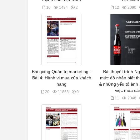
10
1494
2
12
2090
Bài giảng Quản trị marketing -
Bài thuyết trình N
Bài 4: Hành vi mua của khách
mức độ nhận biết t
hàng
& những yếu tố ảnh
việc mua sả
20
11858
0
11
2048