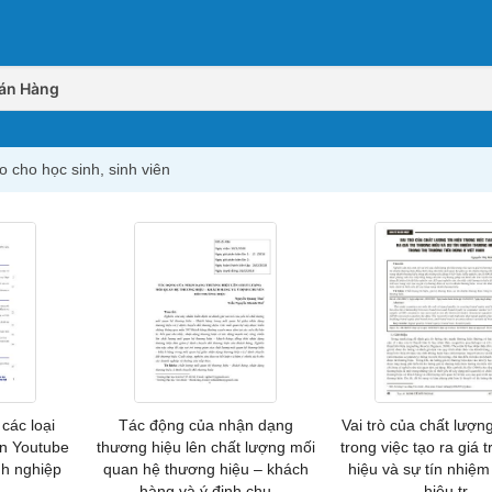
Bán Hàng
o cho học sinh, sinh viên
các loại
Tác động của nhận dạng
Vai trò của chất lượng
ên Youtube
thương hiệu lên chất lượng mối
trong việc tạo ra giá 
h nghiệp
quan hệ thương hiệu – khách
hiệu và sự tín nhiệ
hàng và ý định chu
hiệu tr