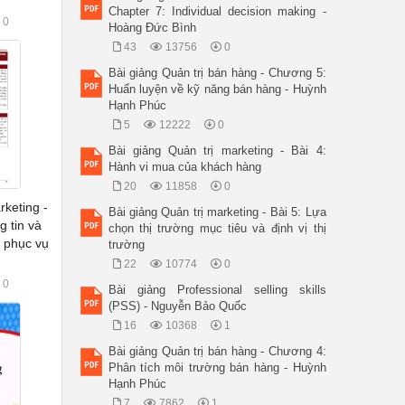
Chapter 7: Individual decision making -
0
Hoàng Đức Bình
43
13756
0
Bài giảng Quản trị bán hàng - Chương 5:
Huấn luyện về kỹ năng bán hàng - Huỳnh
Hạnh Phúc
5
12222
0
Bài giảng Quản trị marketing - Bài 4:
Hành vi mua của khách hàng
20
11858
0
rketing -
Bài giảng Quản trị marketing - Bài 5: Lựa
g tin và
chọn thị trường mục tiêu và định vị thị
 phục vụ
trường
22
10774
0
0
Bài giảng Professional selling skills
(PSS) - Nguyễn Bảo Quốc
16
10368
1
Bài giảng Quản trị bán hàng - Chương 4:
Phân tích môi trường bán hàng - Huỳnh
Hạnh Phúc
7
7862
1