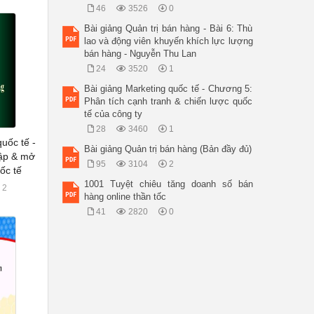
46
3526
0
Bài giảng Quản trị bán hàng - Bài 6: Thù
lao và động viên khuyến khích lực lượng
bán hàng - Nguyễn Thu Lan
24
3520
1
Bài giảng Marketing quốc tế - Chương 5:
Phân tích cạnh tranh & chiến lược quốc
tế của công ty
28
3460
1
uốc tế -
Bài giảng Quản trị bán hàng (Bản đầy đủ)
ập & mở
95
3104
2
ốc tế
1001 Tuyệt chiêu tăng doanh số bán
2
hàng online thần tốc
41
2820
0