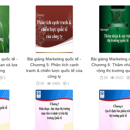
 quốc tế -
Bài giảng Marketing quốc tế -
Bài giảng Marketing q
ạn và lựa
Chương 5: Phân tích cạnh
Chương 6: Thâm nh
ờng
tranh & chiến lược quốc tế của
rộng thị trường qu
công ty
1
39
2022
28
3460
1