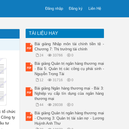
Đăng nhập
Đăng ký
Liên Hệ
TÀI LIỆU HAY
Bài giảng Nhập môn tài chính tiền tệ -
Chương 7: Thị trường tài chính
24
33766
0
Bài giảng Quản trị ngân hàng thương mại
- Bài 5: Quản trị các công cụ phái sinh -
Nguyễn Trọng Tài
12
31716
0
Bài giảng Ngân hàng thương mại - Bài 3:
Nghiệp vụ cấp tín dụng của ngân hàng
thương mại
44
28038
0
c tổ chức
Bài giảng Quản trị ngân hàng thương mại
: Công ty
- Chương 3: Quản trị tài sản nợ - Lương
ầu tư
Huỳnh Anh Thư