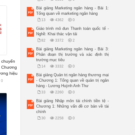
Bài giảng Marketing ngân hàng - Bài 1:
Tổng quan về marketing ngân hàng
13
4362
0
Giáo trình mô đun Thanh toán quốc tế -
Nghề: Khai thác vận tải
82
3372
2
Bài giảng Marketing ngân hàng - Bài 3:
Phân đoạn thị trường và xác định thị
trường mục tiêu
à chuyển
14
3332
0
- Chương
ương hiệu
Bài giảng Quản trị ngân hàng thương mại
- Chương 1: Tổng quan về quản trị ngân
0
hàng - Lương Huỳnh Anh Thư
33
2260
0
Bài giảng Nhập môn tài chính tiền tệ -
Chương 1: Những vấn đề cơ bản về tài
chính
30
2258
0