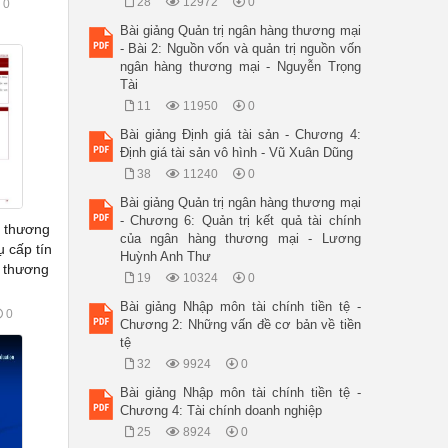
28
12972
0
0
Bài giảng Quản trị ngân hàng thương mại
- Bài 2: Nguồn vốn và quản trị nguồn vốn
ngân hàng thương mại - Nguyễn Trọng
Tài
11
11950
0
Bài giảng Định giá tài sản - Chương 4:
Định giá tài sản vô hình - Vũ Xuân Dũng
38
11240
0
Bài giảng Quản trị ngân hàng thương mại
- Chương 6: Quản trị kết quả tài chính
g thương
của ngân hàng thương mại - Lương
ụ cấp tín
Huỳnh Anh Thư
 thương
19
10324
0
Bài giảng Nhập môn tài chính tiền tệ -
0
Chương 2: Những vấn đề cơ bản về tiền
tệ
32
9924
0
Bài giảng Nhập môn tài chính tiền tệ -
Chương 4: Tài chính doanh nghiệp
25
8924
0