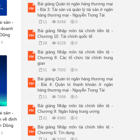
Bài giảng Quản trị ngân hàng thương mại
- Bài 3: Tài sản và quản lý tài sản ở ngân
hàng thương mại - Nguyễn Trọng Tài
ài sản -
11
8266
0
á doanh
Bài giảng Nhập môn tài chính tiền tệ -
 Dũng
Chương 10: Tài chính quốc tế
0
28
8228
0
Bài giảng Nhập môn tài chính tiền tệ -
Chương 8: Các tổ chức tài chính trung
gian
51
7502
0
Bài giảng Quản trị ngân hàng thương mại
- Bài 4: Quản trị thanh khoản ở ngân
hàng thương mại - Nguyễn Trọng Tài
11
7008
0
Bài giảng Nhập môn tài chính tiền tệ -
Chương 9: Ngân hàng trung ương
ài sản -
31
6980
0
 về định
ân Dũng
Bài giảng Nhập môn tài chính tiền tệ -
Chương 6: Tín dụng
0
24
5350
0