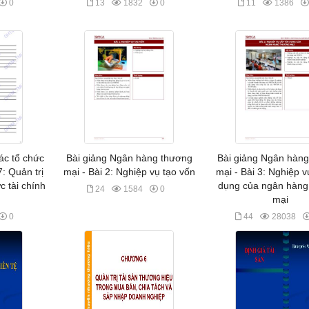
0
13
1832
0
11
1386
các tổ chức
Bài giảng Ngân hàng thương
Bài giảng Ngân hàn
: Quản trị
mại - Bài 2: Nghiệp vụ tạo vốn
mại - Bài 3: Nghiệp v
c tài chính
dụng của ngân hàng
24
1584
0
mại
0
44
28038