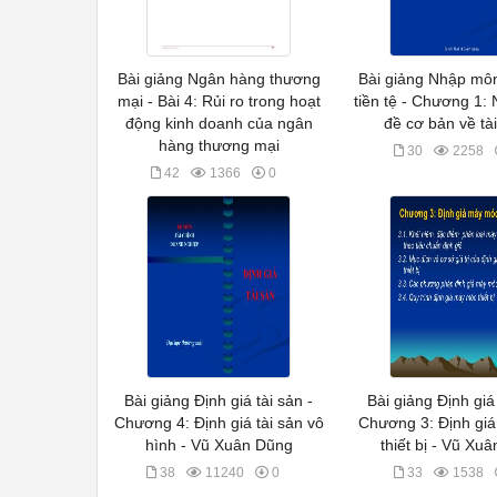
Bài giảng Ngân hàng thương
Bài giảng Nhập môn
mại - Bài 4: Rủi ro trong hoạt
tiền tệ - Chương 1:
động kinh doanh của ngân
đề cơ bản về tà
hàng thương mại
30
2258
42
1366
0
Bài giảng Định giá tài sản -
Bài giảng Định giá 
Chương 4: Định giá tài sản vô
Chương 3: Định gi
hình - Vũ Xuân Dũng
thiết bị - Vũ Xu
38
11240
0
33
1538