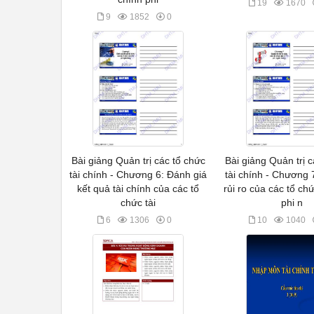
19
1670
9
1852
0
Bài giảng Quản trị các tổ chức
Bài giảng Quản trị 
tài chính - Chương 6: Đánh giá
tài chính - Chương 7
kết quả tài chính của các tổ
rủi ro của các tổ chứ
chức tài
phi n
6
1306
0
10
1040