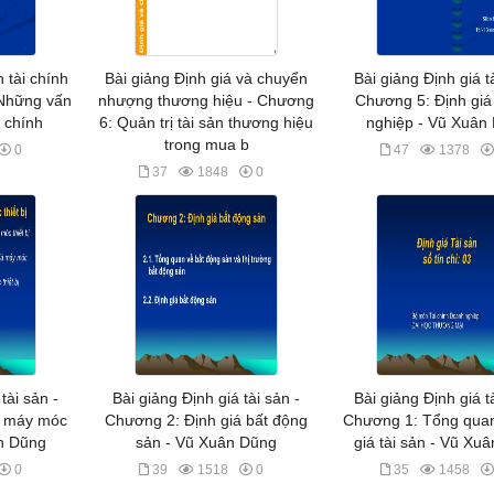
 tài chính
Bài giảng Định giá và chuyển
Bài giảng Định giá t
 Những vấn
nhượng thương hiệu - Chương
Chương 5: Định gi
i chính
6: Quản trị tài sản thương hiệu
nghiệp - Vũ Xuân
trong mua b
0
47
1378
37
1848
0
tài sản -
Bài giảng Định giá tài sản -
Bài giảng Định giá t
á máy móc
Chương 2: Định giá bất động
Chương 1: Tổng quan
ân Dũng
sản - Vũ Xuân Dũng
giá tài sản - Vũ Xu
0
39
1518
0
35
1458