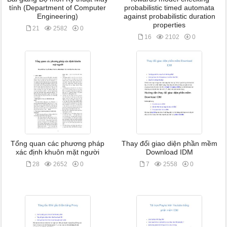
tính (Department of Computer
probabilistic timed automata
Engineering)
against probabilistic duration
properties
21
2582
0
16
2102
0
Tổng quan các phương pháp
Thay đổi giao diện phần mềm
xác định khuôn mặt người
Download IDM
28
2652
0
7
2558
0