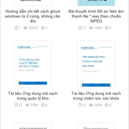
Hướng dẫn chi tiết cách ghost
Bài thuyết trình Đồ án Nén âm
windows từ ổ cứng, không cần
thanh file *.wav theo chuẩn
đĩa
MPEG
7
35652
1
17
1584
0
Tài liệu Ứng dụng mã vạch
Tài liệu Ứng dụng mã vạch
trong quản lý kho
trong chăm sóc sức khỏe
12
2266
0
13
2458
0