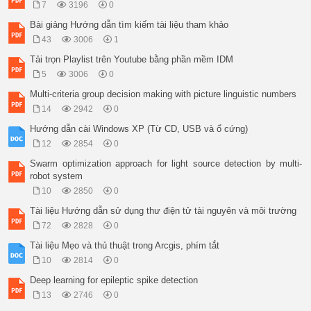
7
3196
0
Bài giảng Hướng dẫn tìm kiếm tài liệu tham khảo
43
3006
1
Tải trọn Playlist trên Youtube bằng phần mềm IDM
5
3006
0
Multi-criteria group decision making with picture linguistic numbers
14
2942
0
Hướng dẫn cài Windows XP (Từ CD, USB và ổ cứng)
12
2854
0
Swarm optimization approach for light source detection by multi-
robot system
10
2850
0
Tài liệu Hướng dẫn sử dụng thư điện tử tài nguyên và môi trường
72
2828
0
Tài liệu Mẹo và thủ thuật trong Arcgis, phím tắt
10
2814
0
Deep learning for epileptic spike detection
13
2746
0