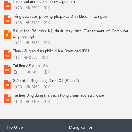
Hyper-volume evolutionary algorithm
23
2692
0
Tổng quan các phương pháp xác định khuôn mặt người
28
2652
0
Bài giảng Bộ môn Kỹ thuật Máy tính (Department of Computer
Engineering)
21
2582
0
Thay đổi giao diện phần mềm Download IDM
7
2558
0
Tài liệu ASM cơ bản
11
2492
0
Giáo trình Beginning DirectX9 (Phần 2)
83
2462
0
Tài liệu Ứng dụng mã vạch trong chăm sóc sức khỏe
13
2458
0
Trợ Giúp
Mạng xã hội