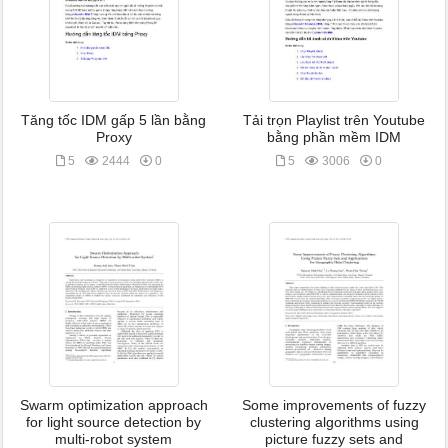
Tăng tốc IDM gấp 5 lần bằng
Tải trọn Playlist trên Youtube
Proxy
bằng phần mềm IDM
5
2444
0
5
3006
0
Swarm optimization approach
Some improvements of fuzzy
for light source detection by
clustering algorithms using
multi-robot system
picture fuzzy sets and