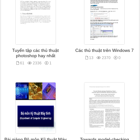
Tuyển tập các thủ thuật
Các thủ thuật trên Windows 7
photoshop hay nhất
13
2370
0
61
2336
1
Bài giảng Bộ môn Kỹ thuật Máy
Towards model-checking