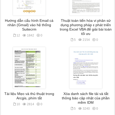
Hướng dẫn cấu hình Email cá
Thuật toán tiến hóa vi phân sử
nhân (Gmail) vào hệ thống
dụng phương pháp ε phát triển
Suitecrm
trong Excel VBA để giải bài toán
tối ưu
12
1842
0
5
2154
0
Tài liệu Mẹo và thủ thuật trong
Xóa danh sách file tải và tắt
Arcgis, phím tắt
thông báo cập nhật của phần
mềm IDM
10
2814
0
5
3240
0