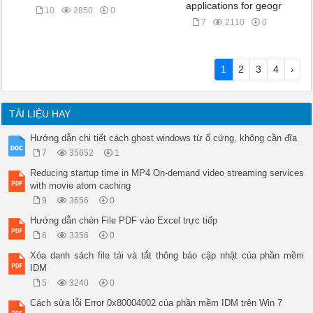
applications for geogr
10
2850
0
7
2110
0
1
2
3
4
›
TÀI LIỆU HAY
Hướng dẫn chi tiết cách ghost windows từ ổ cứng, không cần đĩa
7
35652
1
Reducing startup time in MP4 On-demand video streaming services
with movie atom caching
9
3656
0
Hướng dẫn chèn File PDF vào Excel trực tiếp
6
3356
0
Xóa danh sách file tải và tắt thông báo cập nhật của phần mềm
IDM
5
3240
0
Cách sửa lỗi Error 0x80004002 của phần mềm IDM trên Win 7