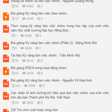
chung về nhóm và làm việc nhóm - Nguyễn Quang Hưng
52
4362
1
Bài giảng Kỹ năng làm việc theo nhóm
37
4340
0
Thực trạng kỹ năng làm việc nhóm trong học tập của sinh viên
năm thứ nhất trường Đại học Hồng Đức
7
4288
4
Bài giảng Kỹ năng làm việc nhóm (Phần 2) - Đặng Đình Bôi
8
3648
0
Tài liệu Kỹ năng làm việc nhóm - Trần Minh Hải
34
3016
0
Bài giảng PDCA trong hoạt động nhóm
43
2924
0
Bài giảng Kỹ năng làm việc nhóm - Nguyễn Võ Huệ Anh
161
2888
0
Các nhân tố ảnh hưởng tới hiệu quả làm việc nhóm của sinh viên
trên địa bàn Thành phố Hà Nội, Việt Nam
15
2852
0
110 Trò chơi sinh hoạt vòng tròn