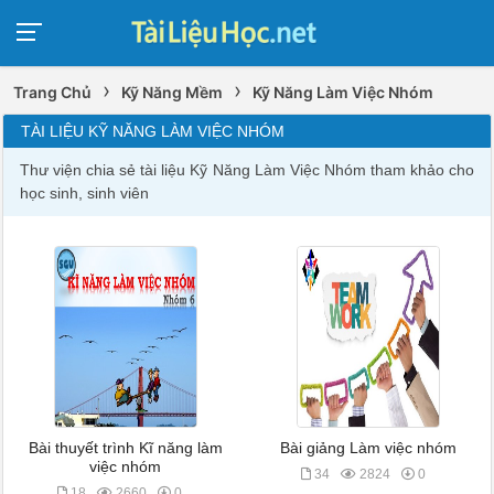
›
›
Trang Chủ
Kỹ Năng Mềm
Kỹ Năng Làm Việc Nhóm
TÀI LIỆU KỸ NĂNG LÀM VIỆC NHÓM
Thư viện chia sẻ tài liệu Kỹ Năng Làm Việc Nhóm tham khảo cho
học sinh, sinh viên
Bài thuyết trình Kĩ năng làm
Bài giảng Làm việc nhóm
việc nhóm
34
2824
0
18
2660
0