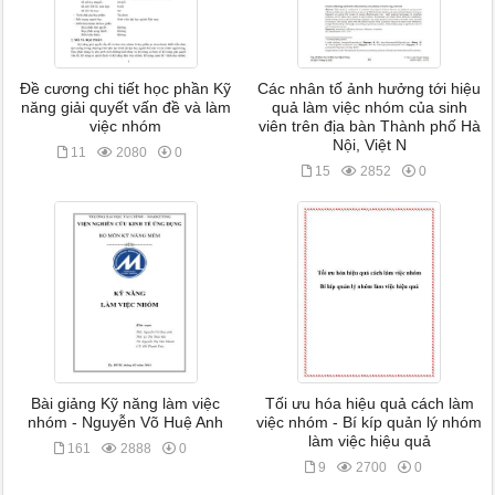
Đề cương chi tiết học phần Kỹ
Các nhân tố ảnh hưởng tới hiệu
năng giải quyết vấn đề và làm
quả làm việc nhóm của sinh
việc nhóm
viên trên địa bàn Thành phố Hà
Nội, Việt N
11
2080
0
15
2852
0
Bài giảng Kỹ năng làm việc
Tối ưu hóa hiệu quả cách làm
nhóm - Nguyễn Võ Huệ Anh
việc nhóm - Bí kíp quản lý nhóm
làm việc hiệu quả
161
2888
0
9
2700
0