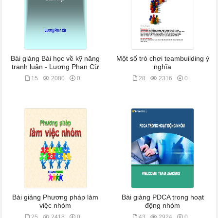
Bài giảng Bài học về kỹ năng
Một số trò chơi teambuilding ý
tranh luận - Lương Phan Cừ
nghĩa
15
2080
0
28
2316
0
Bài giảng Phương pháp làm
Bài giảng PDCA trong hoạt
việc nhóm
động nhóm
25
2418
0
43
2924
0