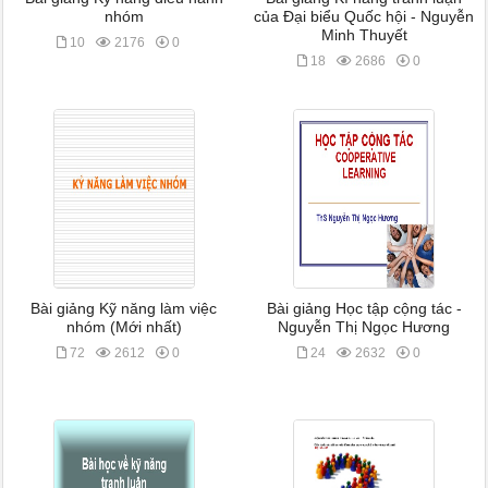
nhóm
của Đại biểu Quốc hội - Nguyễn
Minh Thuyết
10
2176
0
18
2686
0
Bài giảng Kỹ năng làm việc
Bài giảng Học tập cộng tác -
nhóm (Mới nhất)
Nguyễn Thị Ngọc Hương
72
2612
0
24
2632
0