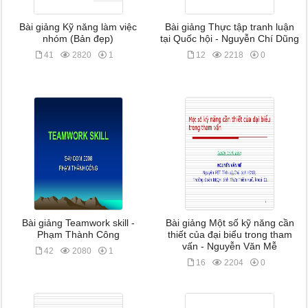
Bài giảng Kỹ năng làm việc
Bài giảng Thực tập tranh luận
nhóm (Bản đẹp)
tại Quốc hội - Nguyễn Chí Dũng
41
2820
1
12
2218
0
Bài giảng Teamwork skill -
Bài giảng Một số kỹ năng cần
Phạm Thành Công
thiết của đại biểu trong tham
vấn - Nguyễn Văn Mễ
42
2080
1
16
2204
0