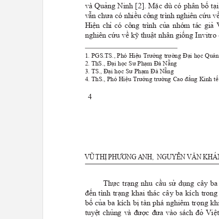
và Quảng Ninh [2]. Mặc dù có phân bố t
vẫn chưa có nhiều công trình nghiên cứu v
Hiện chỉ có công trình của nhóm tác g
nghiên cứu về kỹ thuật nhân giống Invitr
1. PGS.TS., Phó Hiệu Trưởng trường Đại học Q
2. ThS., Đại học Sư Phạm Đà Nẵng
3. TS., Đại học Sư Phạm Đà Nẵng
4. ThS., Phó Hiệu Trưởng trường Cao đẳng Kinh 
4
V
ũ
TH
ị
PH
ươ
NG ANH,
NG
u
YễN VăN KH
á
Thực trạng nhu cầu sử dụng cây ba
đến tình trạng khai thác cây ba kích tron
bố của ba kích bị tàn phá nghiêm trọng kh
tuyệt chủng và được đưa vào sách đỏ Vi