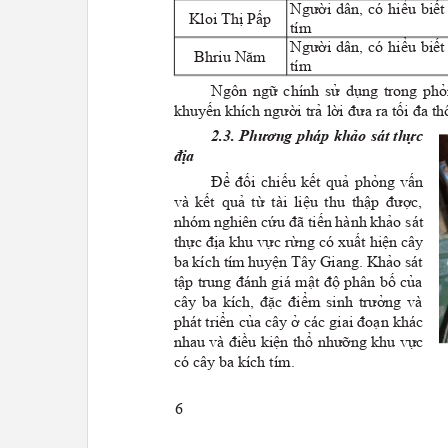
Người dân, có hiểu biế
Kloi Thị Pấp
tím
Người dân, có hiểu biế
Bhriu N
ă
m
tím
Ngôn ngữ chính sử dụng trong phỏn
khuyến khích người trả lời đưa ra tối đa th
2.3. Phương pháp khảo sát thực
địa
Để đối chiếu kết quả phỏng vấn
và kết quả từ tài liệu thu thập được,
nhóm nghiên cứu đã tiến hành khảo sát
thực địa khu vực rừng có xuất hiện cây
ba kích tím huyện Tây Giang. Khảo sát
tập trung đánh giá mật độ phân bố của
cây ba kích, đặc điểm sinh trưởng và
phát triển của cây ở các giai đoạn khác
nhau và điều kiện thổ nhưỡng khu vực
có cây ba kích tím.
6