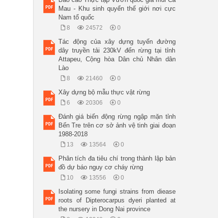
Mau - Khu sinh quyển thế giới nơi cực
Nam tổ quốc
8
24572
0
Tác động của xây dựng tuyến đường
dây truyền tải 230kV đến rừng tại tỉnh
Attapeu, Cộng hòa Dân chủ Nhân dân
Lào
8
21460
0
Xây dựng bộ mẫu thực vật rừng
6
20306
0
Đánh giá biến động rừng ngập mặn tỉnh
Bến Tre trên cơ sở ảnh vệ tinh giai đoạn
1988-2018
13
13564
0
Phân tích đa tiêu chí trong thành lập bản
đồ dự báo nguy cơ cháy rừng
10
13556
0
Isolating some fungi strains from diease
roots of Dipterocarpus dyeri planted at
the nursery in Dong Nai province