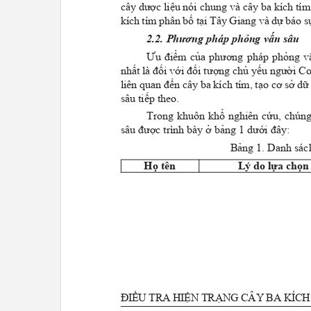
cây dược liệu nói chung và cây ba kích tím
kích tím phân bố tại Tây Giang và dự báo sự
2.2. Phương pháp phỏng vấn sâu
ư
u điểm của phương pháp phỏng vấn
nhất là đối với đối tượng chủ yếu người C
liên quan đến cây ba kích tím, tạo cơ sở 
sâu tiếp theo.
Trong khuôn khổ nghiên cứu, chúng
sâu được trình bày ở bảng 1 dưới đây:
Bảng 1. Danh sá
Họ tên
Lý d
o
lựa chọ
ĐI
ều
TRA HIỆN TR
ạ
NG CÂY BA K
í
C