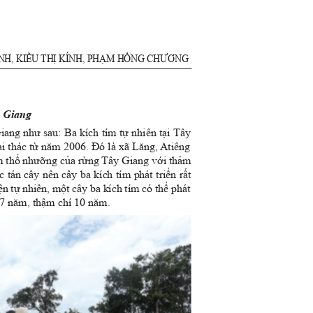
NH, KI
ều
TH
ị
K
í
NH, PH
ạ
M HồNG CH
ươ
NG
ây Giang
iang như sau: Ba kích tím tự nhiên tại Tây
i thác từ n
ă
m 2006. Đó là xã L
ă
ng, Atiêng
ểm thổ nhưỡng của rừng Tây Giang với thảm
c tán cây nên cây ba kích tím phát triển rất
ện tự nhiên, một cây ba kích tím có thể phát
 7 n
ă
m, thậm chí 10 n
ă
m.