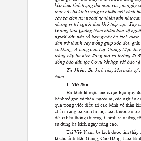
kéo theo tình trạng thu mua với giá ngày 
thác cây ba kích trong tự nhiên một cách bừ
cây ba kích tím ngoài tự nhiên gần như cạn
những vị trí người dân khó tiếp cận. Tu
Giang, tỉnh Quảng Nam nhằm bảo vệ nguồn 
người dân nên số lượng cây ba kích được
dần trở thành cây trồng giúp xóa đói, giả
xã Dang, A-nông của Tây Giang. Mặc dù v
trồng cây ba kích đang mở ra hướng đi đ
đồng bào dân tộc Cơ tu kết hợp với bảo v
Từ khóa:
Ba kích tím
,
Morinda oﬁc
Nam
1. Mở đầu
Ba kích là một loại dược liệu quý 
bệnh về gan và thận, ngoài ra, các nghiên 
quả trong việc điều trị các bệnh về thần k
chỉ ra rằng ba kích là một loại thuốc an 
dài ở liều thông thường. Chính vì những c
sử dụng ba kích ngày càng cao.
Tại Việt Nam, ba kích được tìm thấy 
là các tỉnh Bắc Giang, Cao Bằng, Hòa Bì