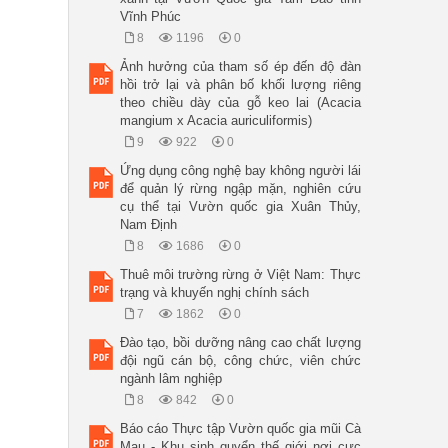
Vĩnh Phúc
8
1196
0
Ảnh hưởng của tham số ép đến độ đàn
hồi trở lại và phân bố khối lượng riêng
theo chiều dày của gỗ keo lai (Acacia
mangium x Acacia auriculiformis)
9
922
0
Ứng dụng công nghệ bay không người lái
để quản lý rừng ngập mặn, nghiên cứu
cụ thể tại Vườn quốc gia Xuân Thủy,
Nam Định
8
1686
0
Thuê môi trường rừng ở Việt Nam: Thực
trạng và khuyến nghị chính sách
7
1862
0
Đào tạo, bồi dưỡng nâng cao chất lượng
đội ngũ cán bộ, công chức, viên chức
ngành lâm nghiệp
8
842
0
Báo cáo Thực tập Vườn quốc gia mũi Cà
Mau - Khu sinh quyển thế giới nơi cực