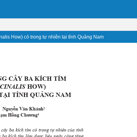
cinalis How) có trong tự nhiên tại tỉnh Quảng Nam
NG CÂY BA KÍCH TÍM
cinalis
How)
 TẠI TỈNH QUẢNG NAM
, Nguyễn
Văn Khánh
2
hạm Hồng Chương
4
g cây ba kích tím có trong tự nhiên của tỉnh
 ba kích tím làm dược liệu ngày càng tăng