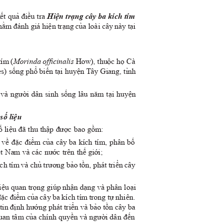
ết quả điều tra
Hiện trạng cây ba kích tím
nhằm đánh giá hiện trạng của loài cây này tại
tím (
Morinda ofﬁcinalis
How), thuộc họ Cà
s) sống phổ biến tại huyện Tây Giang, tỉnh
 và người dân sinh sống lâu n
ă
m tại huyện
 số liệu
 liệu đã thu thập được bao g
ồ
m:
 về đặc điểm của cây ba kích tím, phân bố
iệt Nam và các nước trên thế giới;
ích tím và chủ trương bảo t
ồ
n, phát triển cây
liệu quan trọng giúp nhận dạng và phân loại
đặc điểm của cây ba kích tím trong tự nhiên.
tin định hướng phát triển và bảo t
ồ
n cây ba
quan tâm của chính quyền và người dân đến