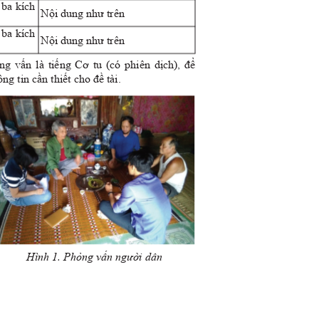
t ba kích
Nội dung như trên
t ba kích
Nội dung như trên
g vấn là tiếng Cơ tu (có phiên dịch), để
ông tin cần thiết cho đề tài.
Hình 1. Phỏng vấn người dân