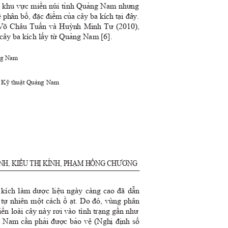
ại khu vực miền núi tỉnh Quảng Nam nhưng
ề phân bố, đặc điểm của cây ba kích tại đây.
iả Võ Châu Tuấn và Huỳnh Minh Tư (2010),
o cây ba kích lấy từ Quảng Nam [6].
uảng Nam
tế Kỹ thuật Quảng Nam
NH, KI
ều
TH
ị
K
í
NH, PH
ạ
M HồNG CH
ươ
NG
 kích làm dược liệu ngày càng cao đã dẫn
g tự nhiên một cách
ồ
ạt. Do đó, vùng phân
iến loài cây này rơi vào tình trạng gần như
ệt Nam cần phải được bảo vệ (Nghị định số