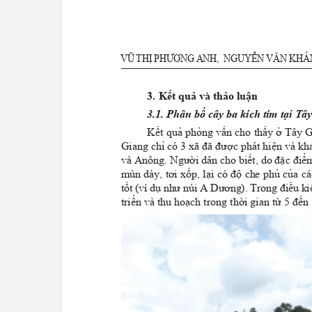
V
ũ
TH
ị
PH
ươ
NG ANH,
NG
u
YễN VăN KH
á
3. Kết quả và thả
o
luận
3.1. Phân bố cây ba kích tím tại T
Kết quả phỏng vấn cho thấy ở Tây G
Giang chỉ có 3 xã đã được phát hiện và kha
và Anông. Người dân cho biết, do đặc đi
mùn dày, tơi xốp, lại có độ che phủ của cá
tốt (ví dụ như núi A Dương). Trong điều ki
triển và thu hoạch trong thời gian từ 5 đến