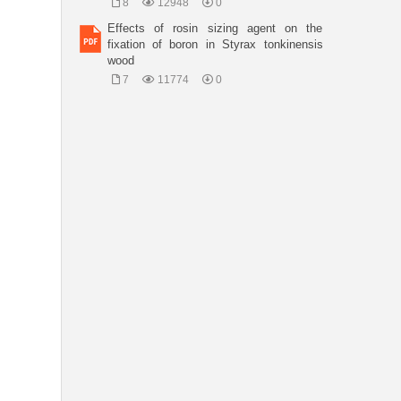
8
12948
0
Effects of rosin sizing agent on the
fixation of boron in Styrax tonkinensis
wood
7
11774
0