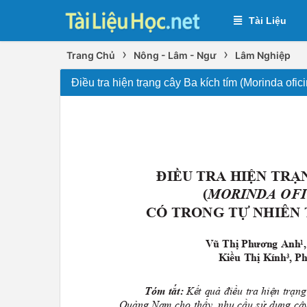
Tài Liệu
›
›
Trang Chủ
Nông - Lâm - Ngư
Lâm Nghiệp
Điều tra hiện trạng cây Ba kích tím (Morinda ofi
ĐIỀU TRA HIỆN TRẠ
(
Morinda ofi
CÓ TRoNG TỰ NHIÊN
Vũ Thị Phương Anh
1
Kiều Thị Kính
, P
3
Tóm tắt:
Kết quả điều tra hiện trạn
Quảng Nam cho thấy, nhu cầu sử dụng cây