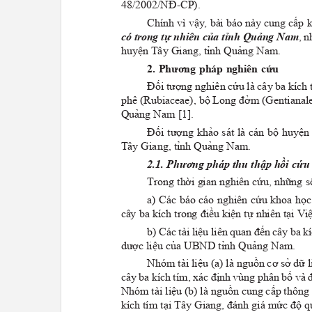
48/2002/NĐ-CP).
Chính vì vậy, bài báo này cung cấp k
có trong tự nhiên của tỉnh Quảng Nam
, 
huyện Tây Giang, tỉnh Quảng Nam.
2. Phương pháp nghiên cứu
Đối tượng nghiên cứu là cây ba kích 
phê (Rubiaceae), bộ Long đởm (Gentianale
Quảng Nam [1].
Đối tượng khảo sát là cán bộ huyện
Tây Giang, tỉnh Quảng Nam.
2.1. Phương pháp thu thập hồi cứu
Trong thời gian nghiên cứu, những số
a) Các báo cáo nghiên cứu khoa học
cây ba kích trong điều kiện tự nhiên tại V
b) Các tài liệu liên quan đến cây ba k
dược liệu của
u
BND tỉnh Quảng Nam.
Nhóm tài liệu (a) là ngu
ồ
n cơ sở dữ 
cây ba kích tím, xác định vùng phân bố và 
Nhóm tài liệu (b) là ngu
ồ
n cung cấp thông 
kích tím tại Tây Giang, đánh giá mức độ 