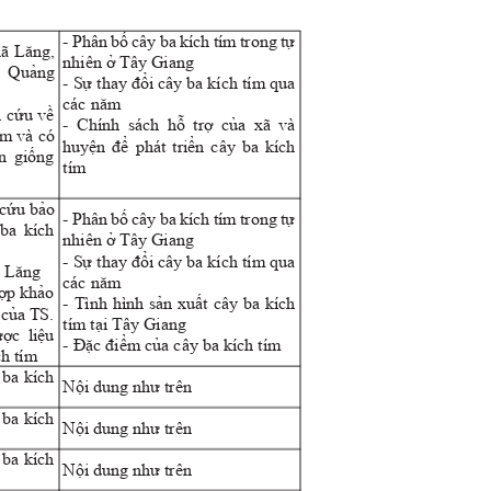
- Phân bố cây ba kích tím trong tự
ã L
ă
n
g,
nhiên ở Tây Giang
nh Quảng
- Sự thay đổi cây ba kích tím qua
các n
ă
m
ên cứu về
- Chính sách hỗ trợ của xã và
sớm và có
huyện để phát triển cây ba kích
hân giống
tím
m
n cứu bảo
- Phân bố cây ba kích tím trong tự
y ba kích
nhiên ở Tây Giang
- Sự thay đổi cây ba kích tím qua
ã L
ă
n
g
các n
ă
m
hợp khảo
- Tình hình sản xuất cây ba kích
u của TS.
tím tại Tây Giang
dược liệu
- Đặc điểm của cây ba kích tím
ích tím
t ba kích
Nội dung như trên
t ba kích
Nội dung như trên
t ba kích
Nội dung như trên