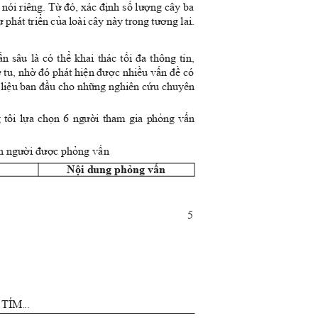
 nói riêng. Từ đó, xác định số lượng cây ba
 phát triển của loài cây này trong tương lai.
 sâu là có thể khai thác tối đa thông tin,
ơ tu, nhờ đó phát hiện được nhiều vấn đề có
dữ liệu ban đầu cho những nghiên cứu chuyên
 tôi lựa chọn 6 người tham gia phỏng vấn
ch người được phỏng vấn
n
Nội dung phỏng vấn
5
H
T
í
M..
.