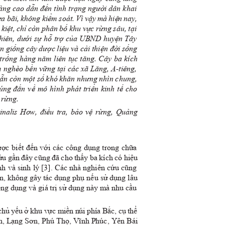
càng cao dẫn đến tình trạng người dân khai
a bãi, không kiểm soát. Vì v
ậy mà hiện nay,
 kiệt, chỉ còn phân bố khu vực rừng sâu, tại
y nhiên, dưới sự hỗ trợ của UBND huyện Tây
giống cây dược liệu và cải thiện đời sống
 trồng hàng năm liên tục tăng. Cây ba kích
m nghèo bền vững tại các xã Lăng, A-tiêng,
ẫn còn một số khó khăn nhưng nhìn chung,
úng đắn về mô hình phát triển kinh tế cho
ệ rừng.
inalis How, điều tra, bảo vệ rừng, Quảng
được biết đến với các công dụng trong chữa
cứu gần đây cũng đã cho thấy ba kích có hiệu
inh và sinh lý [3]. Các nhà nghiên cứu cũng
toàn, không gây tác dụng phụ nếu sử dụng lâu
ông dụng và giá trị sử dụng này mà nhu cầu
chủ yếu ở khu vực miền núi phía Bắc, cụ thể
nh, Lạng Sơn, Phú Thọ, Vĩnh Phúc, Yên Bái