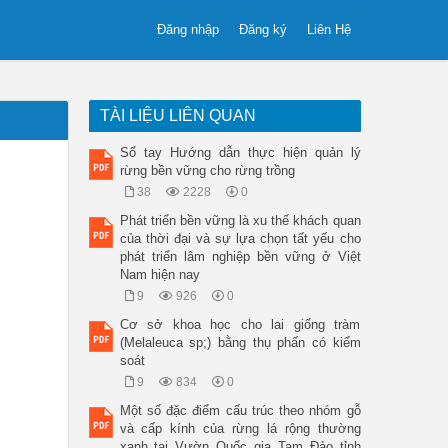
Đăng nhập
Đăng ký
Liên Hệ
TÀI LIỆU LIÊN QUAN
Sổ tay Hướng dẫn thực hiện quản lý
rừng bền vững cho rừng trồng
38
2228
0
Phát triển bền vững là xu thế khách quan
của thời đại và sự lựa chọn tất yếu cho
phát triển lâm nghiệp bền vững ở Việt
Nam hiện nay
9
926
0
Cơ sở khoa học cho lai giống tràm
(Melaleuca sp;) bằng thụ phấn có kiểm
soát
9
834
0
Một số đặc điểm cấu trúc theo nhóm gỗ
và cấp kính của rừng lá rộng thường
xanh tại Vườn Quốc gia Tam Đảo tỉnh