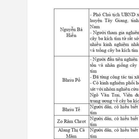
- Phó Chủ tịch
u
BND x
huyện Tây Giang, tỉ
Nam
Nguy
ễ
n Bá
- Người tham gia nghi
Hiển
cây ba kích tím từ rất 
nhiều kinh nghiệm n
và tr
ồ
ng cây ba kích tí
- Người đầu tiên nghiê
t
ồ
n và nhân giống câ
tím
- Đã từng công tác tại x
Bhriu Pố
- Có kinh nghiệm phối 
sát với nhóm nghiên cứ
Ngô V
ă
n Trại, Viện 
trung ương về cây ba k
Người dân, có hiểu biế
Bhriu Tế
tím
Người dân, có hiểu biế
Zo Râm Chrot
tím
Alang Thị Cà
Người dân, có hiểu biế
Mâm
tím