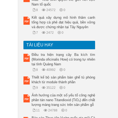
Nam tổ quốc
8
24572
0
Kết quả xây dựng mô hình thâm canh
tổng hợp cà phê đạt hiệu quả, bền vững
và được chứng nhận tại Tây Nguyên
7
2472
0
TÀI LIỆU HAY
Điều tra hiện trạng cây Ba kích tím
(Morinda oficinalis How) có trong tự nhiên
tại tỉnh Quảng Nam
8
40992
0
Thiết kế bộ sản phẩm bàn ghế tủ phòng
khách từ module thành phần
9
35122
0
Ảnh hưởng của một số yếu tố công nghệ
phân tán nano Titandioxid (TiO₂) đến chất
lượng màng trang sức trên sản phẩm gỗ
11
24788
0
Báo cáo Thực tập Vườn quốc gia mũi Cà